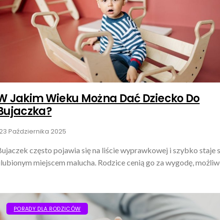
W Jakim Wieku Można Dać Dziecko Do
Bujaczka?
23 Października 2025
ujaczek często pojawia się na liście wyprawkowej i szybko staje s
ulubionym miejscem malucha. Rodzice cenią go za wygodę, możliwo
PORADY DLA RODZICÓW