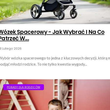
Wózek Spacerowy - Jak Wybrać I Na Co
Patrzeć W...
8 Lutego 2026
Wybór wózka spacerowego to jedna z kluczowych decyzji, którą 
odjąć młodzi rodzice. To nie tylko kwestia wygody...
PORADY DLA RODZICÓW