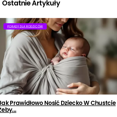
Ostatnie Artykuły
PORADY DLA RODZICÓW
Jak Prawidłowo Nosić Dziecko W Chustcie
Żeby...