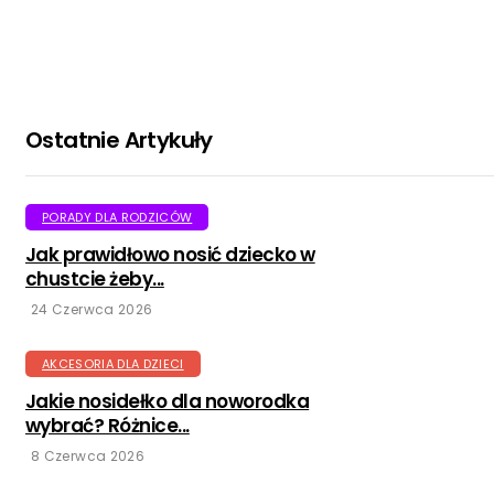
Ostatnie Artykuły
PORADY DLA RODZICÓW
Jak prawidłowo nosić dziecko w
chustcie żeby...
24 Czerwca 2026
AKCESORIA DLA DZIECI
Jakie nosidełko dla noworodka
wybrać? Różnice...
8 Czerwca 2026