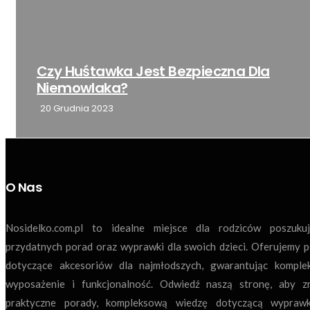
Co Zawiera Wyprawka Do Szpitala Dla
Mamy I...
1 Grudnia 2023
O Nas
Nosidelko.com.pl to idealne miejsce dla rodziców poszukuj
przydatnych porad oraz wyprawki dla swoich dzieci. Oferujemy 
dotyczące akcesoriów dla najmłodszych, gwarantując komple
wyposażenie i funkcjonalność. Odwiedź naszą stronę, aby z
praktyczne porady, kompleksową wiedzę dotyczącą wyprawk