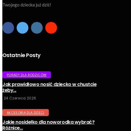
Twojego dziecka już dziś!
Ostatnie Posty
PORADY DLA RODZICÓW
Jak prawidłowo nosić dziecko w chustcie
żeby...
24 Czerwca 2026
AKCESORIA DLA DZIECI
Jakie nosidełko dla noworodka wybrać?
Różnice...