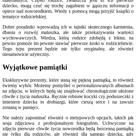
materialnych. Często rodzice, zwłaszcza jeśli to ich pierwsze
dziecko, mogą czuć się trochę zagubieni w gąszczu informacji o
opiece nad noworodkiem. Wtedy z pomocą mogą przyjść książki o
tematyce rodzicielskiej.
Dobre poradniki wprowadzą ich w tajniki skutecznego karmienia,
dbania o rozwój maluszka, ale także przekazywania wartości
wychowawczych. Wiedza, którą rodzice zdobędą z lektur, na
pewno pomoże im pewnie stawiać pierwsze kroki w rodzicielstwie.
Tego typu prezent będzie nie tylko oryginalny, ale również
niesamowicie użyteczny.
Wyjątkowe pamiątki
Ekskluzywne prezenty, które staną się piękną pamiątką, to również
świetny wybór. Możemy pomyśleć o personalizowanych albumach
na zdjęcia, w których będą się znajdować chronologicznie ułożone
chwile z życia maluszka. Ręcznie robione kocyki czy poduszeczki z
imieniem dziecka to drobiazgi, które cieszą serce i na zawsze
zostaną w pamięci.
Nie należy zapominać również o nietypowych opcjach, takich jak
sesja zdjęciowa z profesjonalnym fotografem. Uchwycone na
zdjęciu pierwsze chwile życia noworodka będą bezcenną pamiątką
nie tylko dla rodziców, ale również dla samego dziecka, gdy