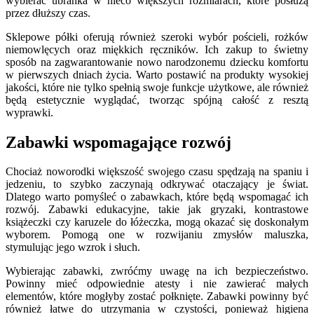
wybierać ubranka w nieco większych rozmiarach, które posłużą
przez dłuższy czas.
Sklepowe półki oferują również szeroki wybór pościeli, rożków
niemowlęcych oraz miękkich ręczników. Ich zakup to świetny
sposób na zagwarantowanie nowo narodzonemu dziecku komfortu
w pierwszych dniach życia. Warto postawić na produkty wysokiej
jakości, które nie tylko spełnią swoje funkcje użytkowe, ale również
będą estetycznie wyglądać, tworząc spójną całość z resztą
wyprawki.
Zabawki wspomagające rozwój
Chociaż noworodki większość swojego czasu spędzają na spaniu i
jedzeniu, to szybko zaczynają odkrywać otaczający je świat.
Dlatego warto pomyśleć o zabawkach, które będą wspomagać ich
rozwój. Zabawki edukacyjne, takie jak gryzaki, kontrastowe
książeczki czy karuzele do łóżeczka, mogą okazać się doskonałym
wyborem. Pomogą one w rozwijaniu zmysłów maluszka,
stymulując jego wzrok i słuch.
Wybierając zabawki, zwróćmy uwagę na ich bezpieczeństwo.
Powinny mieć odpowiednie atesty i nie zawierać małych
elementów, które mogłyby zostać połknięte. Zabawki powinny być
również łatwe do utrzymania w czystości, ponieważ higiena