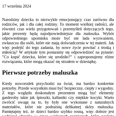
17 września 2024
Narodziny dziecka to niezwykle emocjonujący czas zarówno dla
rodziców, jak i dla całej rodziny. To moment wielkiej radości, ale
również czas wielu przygotowań i przemyśleń dotyczących tego,
jakie prezenty będą najodpowiedniejsze dla maluszka. Wybór
odpowiedniego upominku może być nie lada wyzwaniem,
zwłaszcza dla osób, które nie mają doświadczenia w tej materii. Jak
więc podejść do tego zadania, by nowe życie powitać z troską i
miłością? W artykule tym postaramy się odpowiedzieć na pytanie:
"Co kupić dziecku, które się urodziło?" i zaproponujemy różne
rozwiązania, które mogą okazać się strzałem w dziesiątkę.
Pierwsze potrzeby maluszka
Kiedy noworodek przychodzi na świat, ma bardzo konkretne
potrzeby. Przede wszystkim musi być bezpieczny, ciepły i wygodny.
Z tego względu doskonałym prezentem mogą być elementy
garderoby takie jak śpioszki, kaftaniki czy miękkie kocyki. Warto
zwrócić uwagę na to, by były one wykonane z naturalnych
materiałów, które nie podrażnią delikatnej skóry maluszka.
Pamiętajmy też, że dzieci bardzo szybko rosną, więc dobrze jest