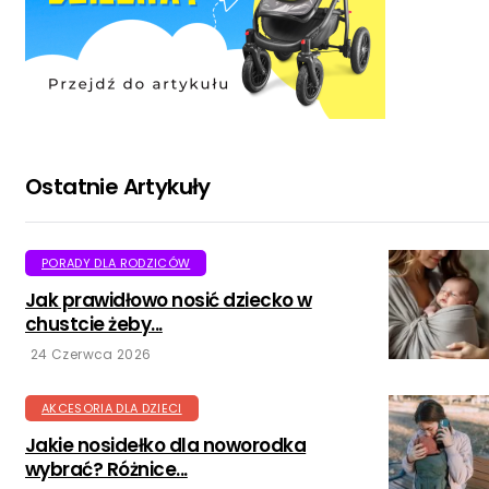
Ostatnie Artykuły
PORADY DLA RODZICÓW
Jak prawidłowo nosić dziecko w
chustcie żeby...
24 Czerwca 2026
AKCESORIA DLA DZIECI
Jakie nosidełko dla noworodka
wybrać? Różnice...