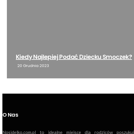
Praktyczne Rzeczy Dla Niemowlaka:
?
Kompendium...
14 Lipca 2024
O Nas
Nosidelko.com.pl to idealne miejsce dla rodziców poszukuj