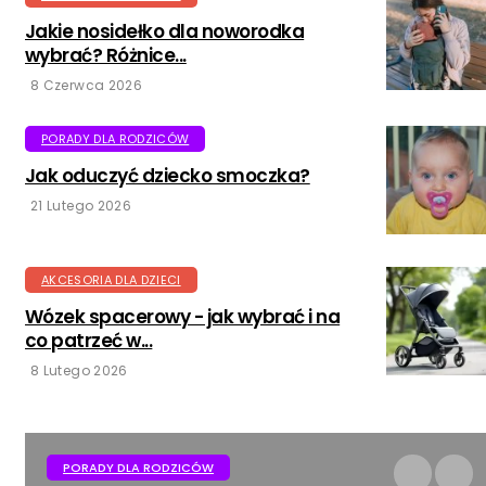
Jakie nosidełko dla noworodka
wybrać? Różnice...
8 Czerwca 2026
PORADY DLA RODZICÓW
Jak oduczyć dziecko smoczka?
21 Lutego 2026
AKCESORIA DLA DZIECI
Wózek spacerowy - jak wybrać i na
co patrzeć w...
8 Lutego 2026
PORADY DLA RODZICÓW